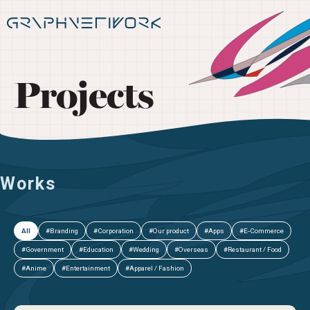
Projects
Works
All
#Branding
#Corporation
#Our product
#Apps
#E-Commerce
#Government
#Education
#Wedding
#Overseas
#Restaurant / Food
#Anime
#Entertainment
#Apparel / Fashion