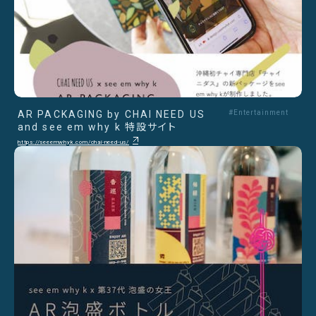
AR PACKAGING by CHAI NEED US
#Entertainment
and see em why k 特設サイト
https://seeemwhyk.com/chai-need-us/