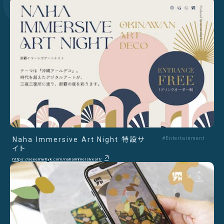
Naha Immersive Art Night 特設サ
#Entertainment
イト
https://seeemwhyk.com/nahaimmersiveart/