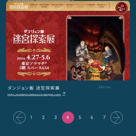
ダンジョン飯 迷宮探索展
#Anime
https://exhibition-delicious-in-dungeon.com/
1
2
3
4
5
6
7