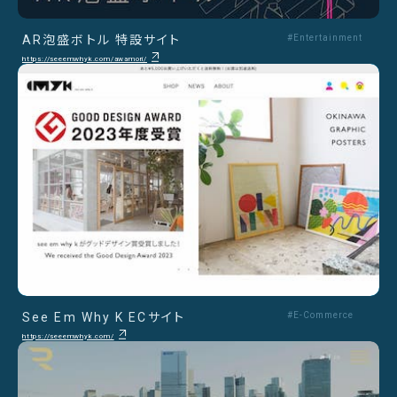
AR泡盛ボトル 特設サイト
#Entertainment
https://seeemwhyk.com/awamori/
See Em Why K ECサイト
#E-Commerce
https://seeemwhyk.com/