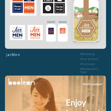
jarMen
#Branding
#Our product
#Overseas
#Restaurant /
Food