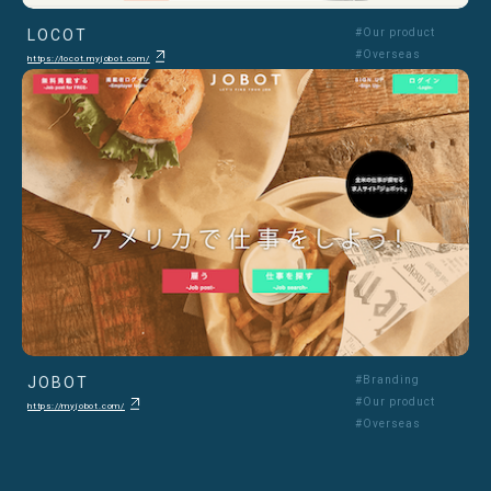
LOCOT
#Our product
#Overseas
https://locot.myjobot.com/
JOBOT
#Branding
#Our product
https://myjobot.com/
#Overseas