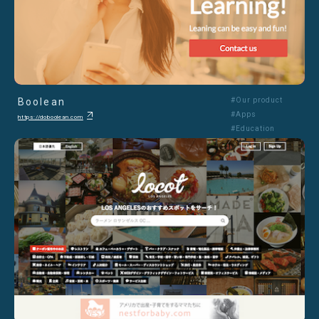
Boolean
#Our product
#Apps
https://doboolean.com
#Education