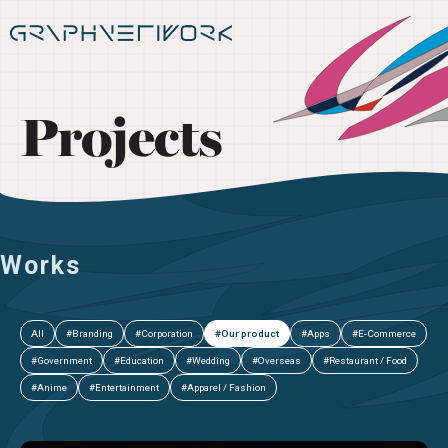
Projects
Works
All
#Branding
#Corporation
#Our product
#Apps
#E-Commerce
#Government
#Education
#Wedding
#Overseas
#Restaurant / Food
#Anime
#Entertainment
#Apparel / Fashion