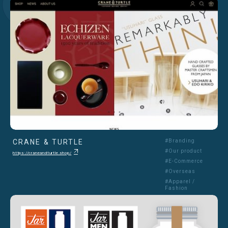
CRANE & TURTLE
#Branding
#Our product
https://craneandturtle.shop/
#E-Commerce
#Overseas
#Apparel /
Fashion