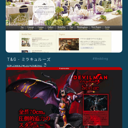
T&G - ミラキュルーズ
#Wedding
http://www.tgn.co.jp/hall/mc/