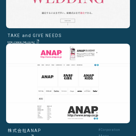
TAKE and GIVE NEEDS
http://www.tgn.co.jp/
株式会社ANAP
#Corporation
#Apps