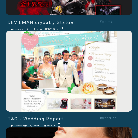
DEVILMAN crybaby Statue
#Anime
https://www.aniplexplus.com/UNGicSoX
T&G - Wedding Report
#Wedding
http://www.tgn.co.jp/campaign/china/