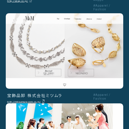
http://anap.co.jp/
#Apparel /
Fashion
宝飾品卸 株式会社ミツムラ
#Apparel /
Fashion
http://mitsumura-corp.co.jp/