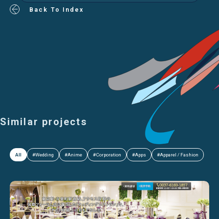
Back To Index
Similar projects
All
#Wedding
#Anime
#Corporation
#Apps
#Apparel / Fashion