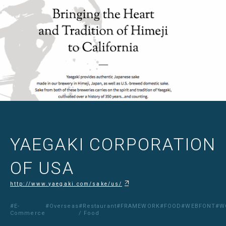
YAEGAKI CORPORATION
OF USA
http://www.yaegaki.com/sake/us/
#E-
#Overseas
#Restaurant
#FRAMEWORK
#FOOD
#WEBFONT
#W
Commerce
/ Food