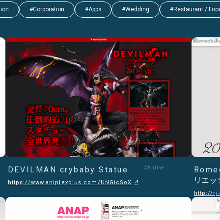
hion
#Corporation
#Apps
#Wedding
#Restaurant / Foo
DEVILMAN crybaby Statue
#Anime
Rome
リエッ
https://www.aniplexplus.com/UNGicSoX
http://r