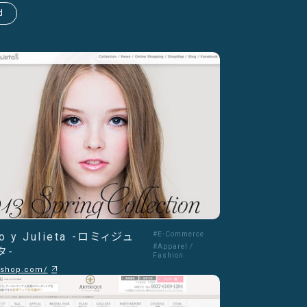
d
o y Julieta -ロミィジュ
#E-Commerce
#Apparel /
タ-
Fashion
j-shop.com/