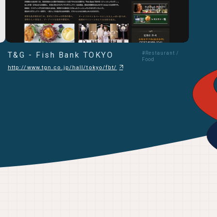
T&G - Fish Bank TOKYO
#Restaurant /
Food
http://www.tgn.co.jp/hall/tokyo/fbt/