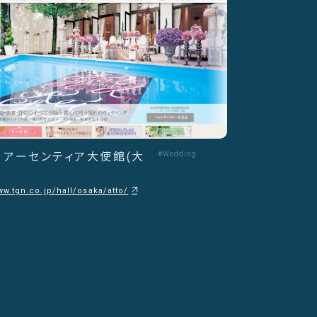
 - アーセンティア大使館(大
#Wedding
ww.tgn.co.jp/hall/osaka/atto/