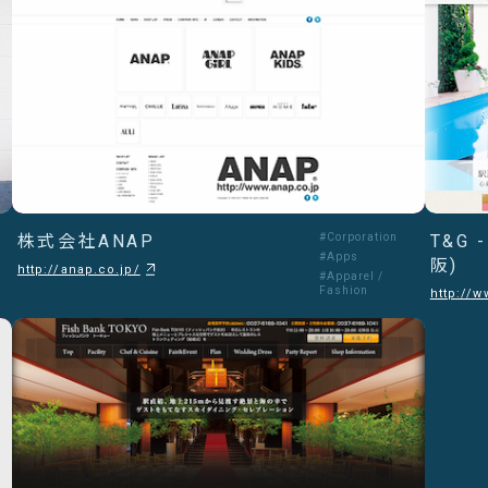
株式会社ANAP
#Corporation
T&G
#Apps
阪)
http://anap.co.jp/
#Apparel /
Fashion
http://w