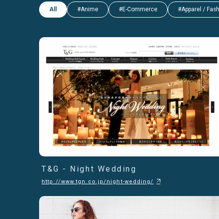
All
#Anime
#E-Commerce
#Apparel / Fas
T&G - Night Wedding
http://www.tgn.co.jp/night-wedding/