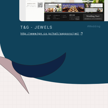
T&G - JEWELS
#Wedding
http://www.tgn.co.jp/hall/sapporo/jwl/