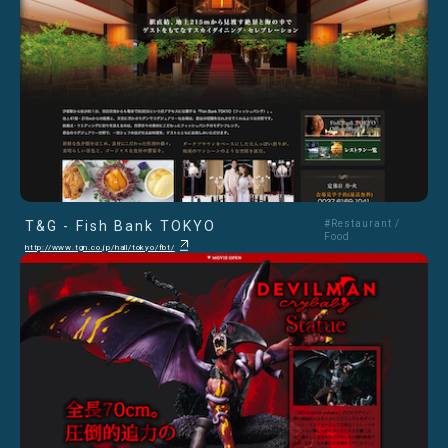
T&G - Fish Bank TOKYO
#Restaurant /
Food
http://www.tgn.co.jp/hall/tokyo/fbt/