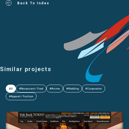
Back To Index
Similar projects
All
#Restaurant / Food
#Anime
#Wedding
#Corporation
#Apparel / Fashion