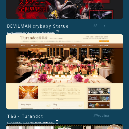
DEVILMAN crybaby Statue
#Anime
https://www.aniplexplus.com/UNGicSoX
T&G - Turandot
#Wedding
http://www.tgn.co.jp/hall/yokohama/td/