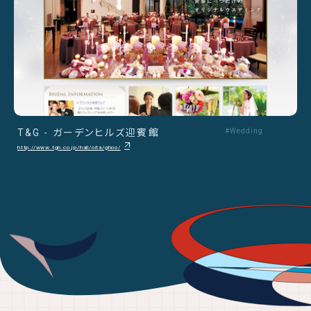
T&G - ガーデンヒルズ迎賓館
#Wedding
http://www.tgn.co.jp/hall/oita/ghoo/