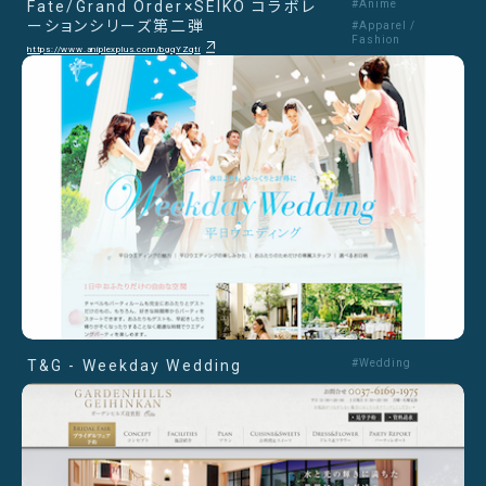
Fate/Grand Order×SEIKO コラボレ
#Anime
ーションシリーズ第二弾
#Apparel /
Fashion
https://www.aniplexplus.com/bgqYZqti
T&G - Weekday Wedding
#Wedding