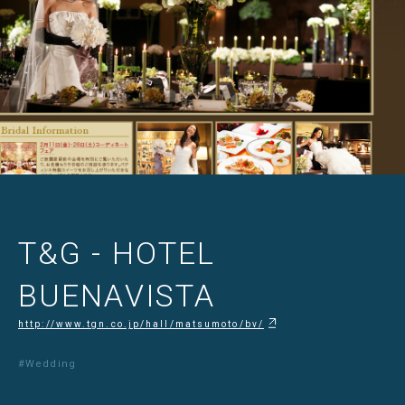
T&G - HOTEL
BUENAVISTA
http://www.tgn.co.jp/hall/matsumoto/bv/
#Wedding