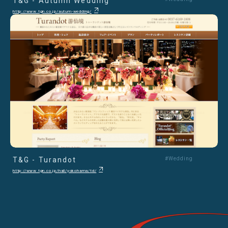
T&G - Autumn Wedding
http://www.tgn.co.jp/autum-wedding/
T&G - Turandot
#Wedding
http://www.tgn.co.jp/hall/yokohama/td/