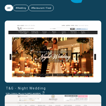
All
#Wedding
#Restaurant / Food
T&G - Night Wedding
http://www.tgn.co.jp/night-wedding/