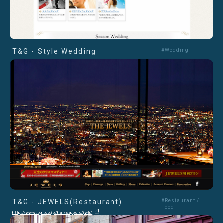
T&G - Style Wedding
#Wedding
T&G - JEWELS(Restaurant)
#Restaurant /
Food
http://www.tgn.co.jp/hall/sapporo/jwlr/