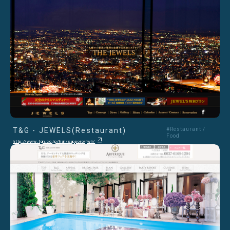
T&G - JEWELS(Restaurant)
#Restaurant /
Food
http://www.tgn.co.jp/hall/sapporo/jwlr/