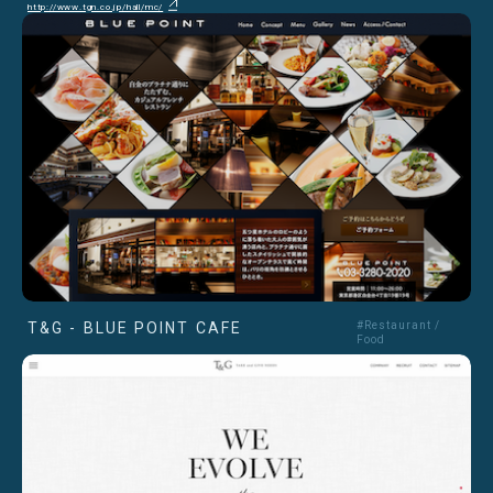
http://www.tgn.co.jp/hall/mc/
T&G - BLUE POINT CAFE
#Restaurant /
Food