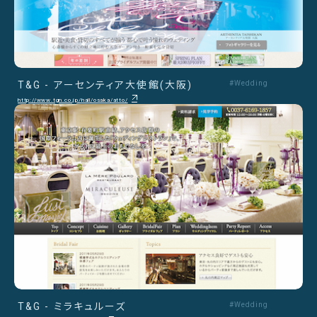
T&G - アーセンティア大使館(大阪)
#Wedding
http://www.tgn.co.jp/hall/osaka/atto/
T&G - ミラキュルーズ
#Wedding