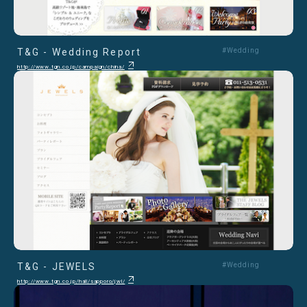
T&G - Wedding Report
#Wedding
http://www.tgn.co.jp/campaign/china/
T&G - JEWELS
#Wedding
http://www.tgn.co.jp/hall/sapporo/jwl/