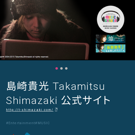
島崎貴光 Takamitsu
Shimazaki 公式サイト
http://t-shimazaki.com/
#Entertainment
#MUSIC