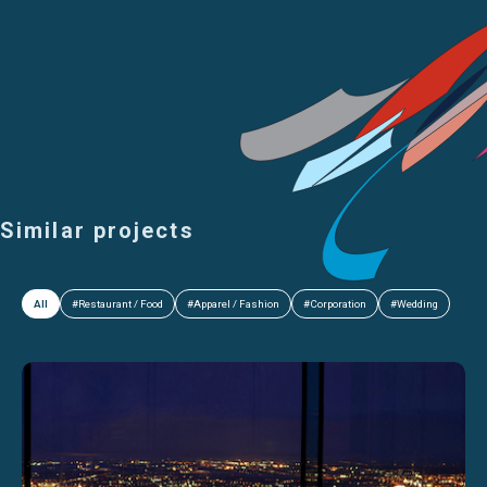
Similar projects
All
#Restaurant / Food
#Apparel / Fashion
#Corporation
#Wedding