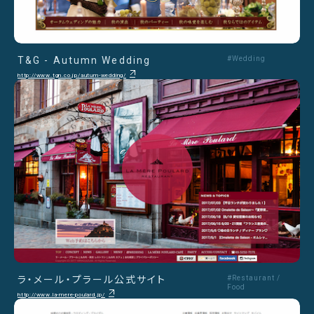
T&G - Autumn Wedding
#Wedding
http://www.tgn.co.jp/autum-wedding/
ラ・メール・プラール公式サイト
#Restaurant /
Food
http://www.la-mere-poulard.jp/