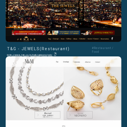
T&G - JEWELS(Restaurant)
#Restaurant /
Food
http://www.tgn.co.jp/hall/sapporo/jwlr/