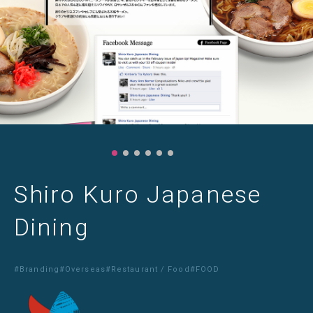
Shiro Kuro Japanese
Dining
#Branding
#Overseas
#Restaurant / Food
#FOOD