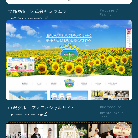
宝飾品卸 株式会社ミツムラ
#Apparel /
Fashion
http://mitsumura-corp.co.jp/
中沢グループオフィシャルサイト
#Corporation
#Restaurant /
http://www.nakazawa.co.jp
Food