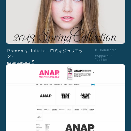
Romeo y Julieta -ロミィジュリエッ
#E-Commerce
タ-
#Apparel /
Fashion
http://rj-shop.com/