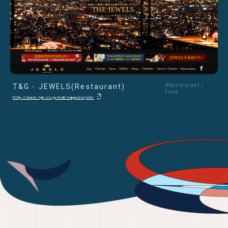
T&G - JEWELS(Restaurant)
#Restaurant /
Food
http://www.tgn.co.jp/hall/sapporo/jwlr/