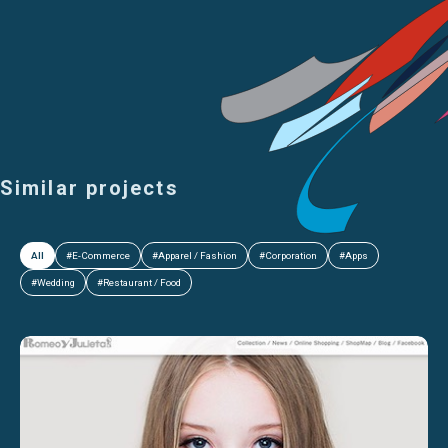
Similar projects
All
#E-Commerce
#Apparel / Fashion
#Corporation
#Apps
#Wedding
#Restaurant / Food