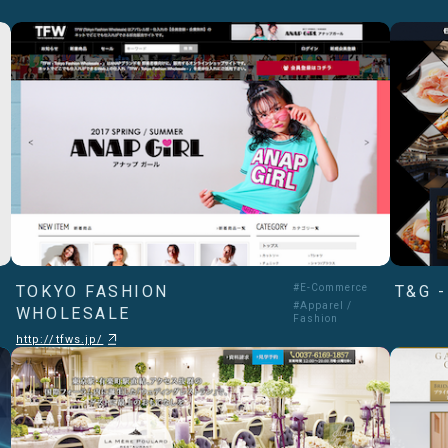
TOKYO FASHION
#E-Commerce
T&G 
#Apparel /
WHOLESALE
Fashion
http://tfws.jp/