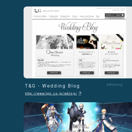
T&G - Wedding Blog
#Wedding
http://www.tgn.co.jp/wblog/