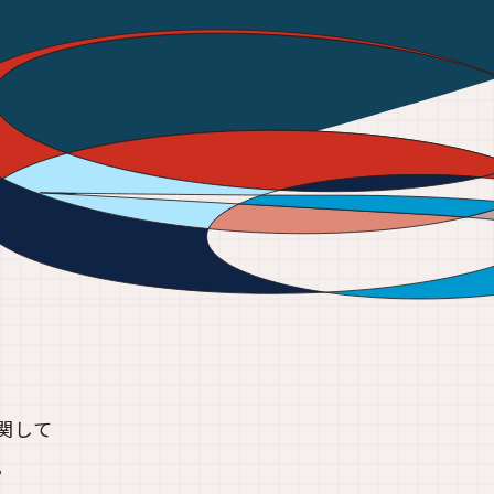
関して
。