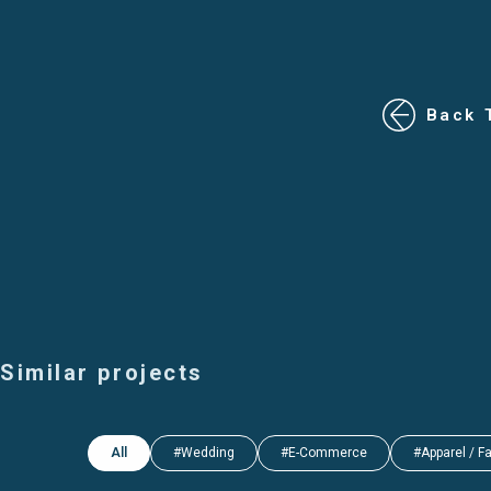
Back 
Similar projects
All
#Wedding
#E-Commerce
#Apparel / F