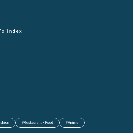
To Index
ashion
#Restaurant / Food
#Anime