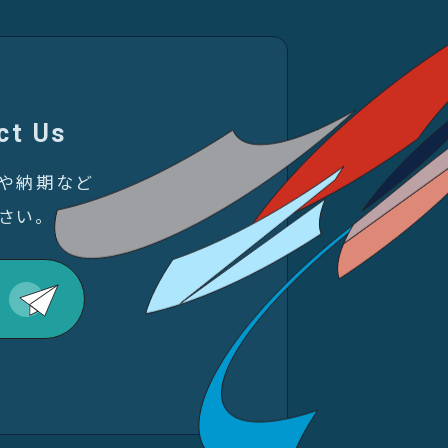
ct Us
金や納期など
さい。