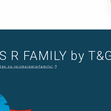
S R FAMILY by T&
tgn.co.jp/cmp/petsrfamily/