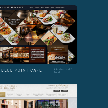
- BLUE POINT CAFE
#Restaurant /
Food