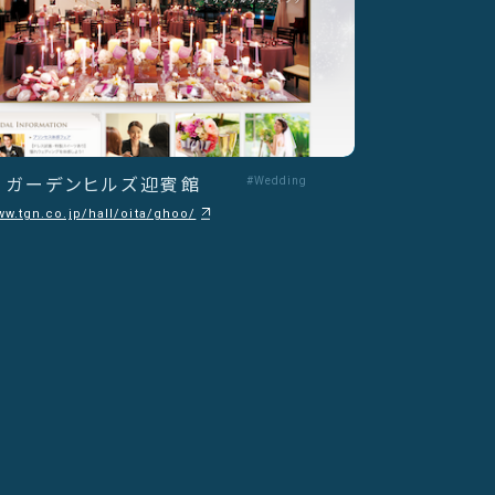
 - ガーデンヒルズ迎賓館
#Wedding
ww.tgn.co.jp/hall/oita/ghoo/