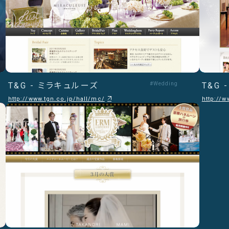
T&G - ミラキュルーズ
#Wedding
T&G
http://www.tgn.co.jp/hall/mc/
http://w