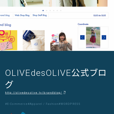
OLIVEdesOLIVE公式ブロ
グ
http://olivedesolive.tv/brandblog/
#E-Commerce
#Apparel / Fashion
#WORDPRESS