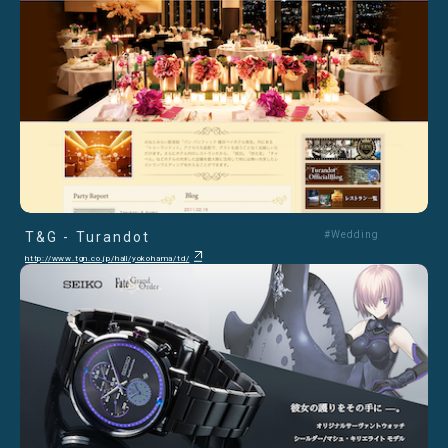
T&G - Turandot
#Wedding
http://www.tgn.co.jp/hall/yokohama/td/