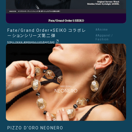
Fate/Grand Order×SEIKO コラボレ
#Anime
ーションシリーズ第二弾
#Apparel /
Fashion
https://www.aniplexplus.com/bgqYZqti
PIZZO D'ORO NEONERO