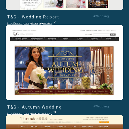
T&G - Wedding Report
#Wedding
http://www.tgn.co.jp/campaign/china/
T&G - Autumn Wedding
#Wedding
http://www.tgn.co.jp/autum-wedding/