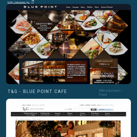
http://neonero.jp/
T&G - BLUE POINT CAFE
#Restaurant /
Food