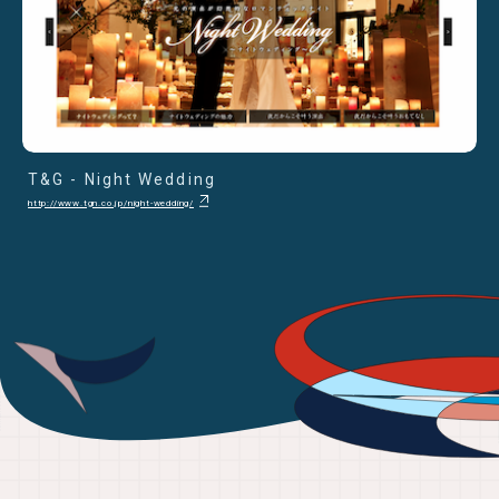
T&G - Night Wedding
http://www.tgn.co.jp/night-wedding/