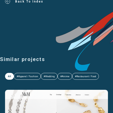
Back To Index
Similar projects
All
#Apparel / Fashion
#Wedding
#Anime
#Restaurant / Food