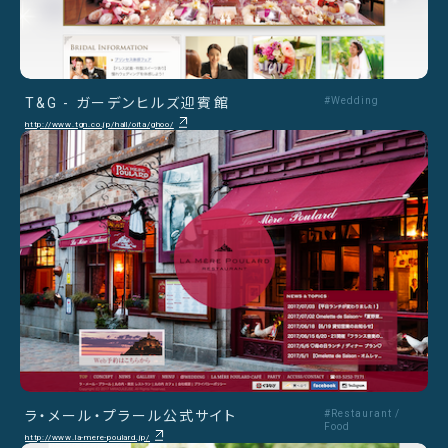
T&G - ガーデンヒルズ迎賓館
#Wedding
http://www.tgn.co.jp/hall/oita/ghoo/
ラ・メール・プラール公式サイト
#Restaurant /
Food
http://www.la-mere-poulard.jp/