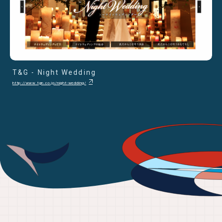
T&G - Night Wedding
http://www.tgn.co.jp/night-wedding/