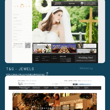
T&G - JEWELS
#Wedding
http://www.tgn.co.jp/hall/sapporo/jwl/