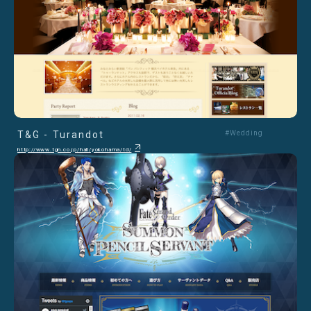
T&G - Turandot
#Wedding
http://www.tgn.co.jp/hall/yokohama/td/