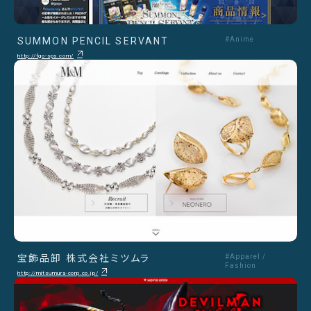
SUMMON PENCIL SERVANT
#Anime
http://fgo-sps.com/
宝飾品卸 株式会社ミツムラ
#Apparel /
Fashion
http://mitsumura-corp.co.jp/