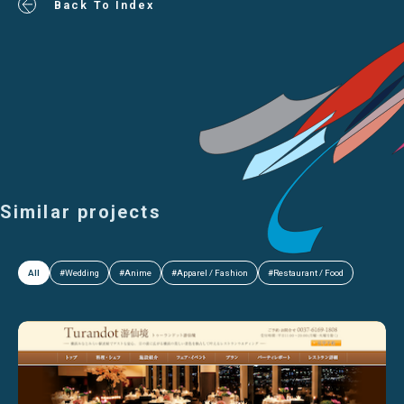
Back To Index
Similar projects
All
#Wedding
#Anime
#Apparel / Fashion
#Restaurant / Food