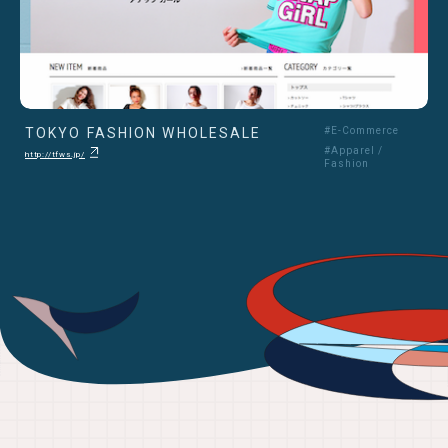
TOKYO FASHION WHOLESALE
#E-Commerce
#Apparel /
http://tfws.jp/
Fashion