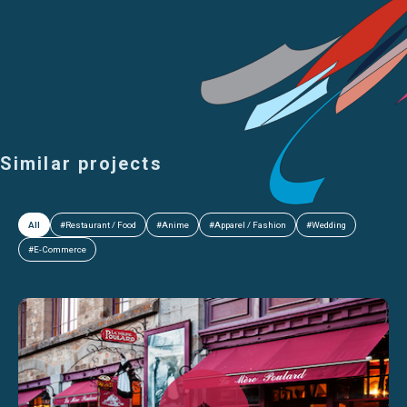
Similar projects
All
#Restaurant / Food
#Anime
#Apparel / Fashion
#Wedding
#E-Commerce