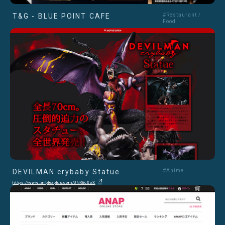
T&G - BLUE POINT CAFE
#Restaurant /
Food
DEVILMAN crybaby Statue
#Anime
https://www.aniplexplus.com/UNGicSoX