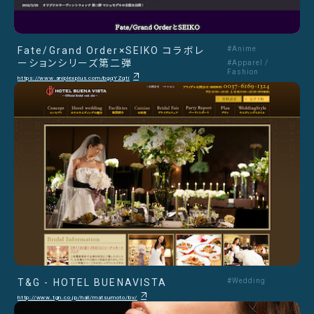
Fate/Grand Order×SEIKO コラボレ
#Anime
ーションシリーズ第二弾
#Apparel /
Fashion
https://www.aniplexplus.com/bgqYZqti
T&G - HOTEL BUENAVISTA
#Wedding
http://www.tgn.co.jp/hall/matsumoto/bv/