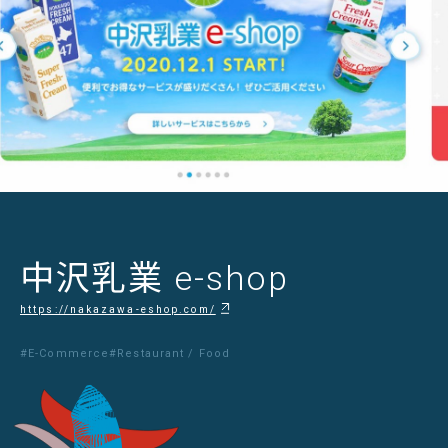
中沢乳業 e-shop
https://nakazawa-eshop.com/
#E-Commerce
#Restaurant / Food