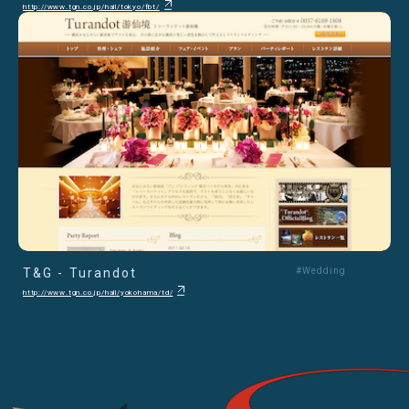
http://www.tgn.co.jp/hall/tokyo/fbt/
T&G - Turandot
#Wedding
http://www.tgn.co.jp/hall/yokohama/td/