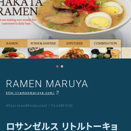
RAMEN MARUYA
http://ramenmaruya.com/
#Overseas
#Restaurant / Food
#FOOD
ロサンゼルス リトルトーキョ