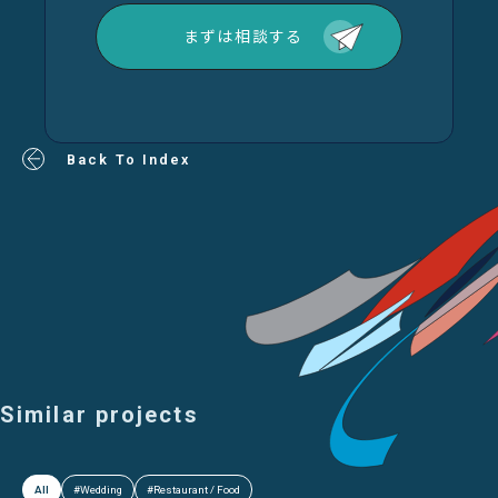
まずは相談する
Back To Index
Similar projects
All
#Wedding
#Restaurant / Food