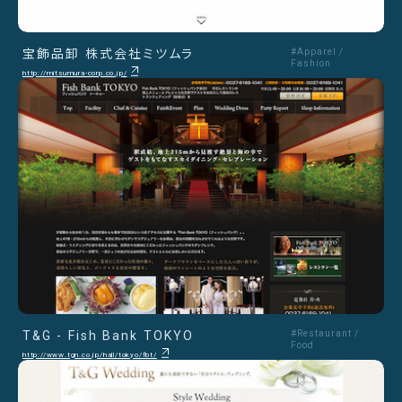
宝飾品卸 株式会社ミツムラ
#Apparel /
Fashion
http://mitsumura-corp.co.jp/
T&G - Fish Bank TOKYO
#Restaurant /
Food
http://www.tgn.co.jp/hall/tokyo/fbt/