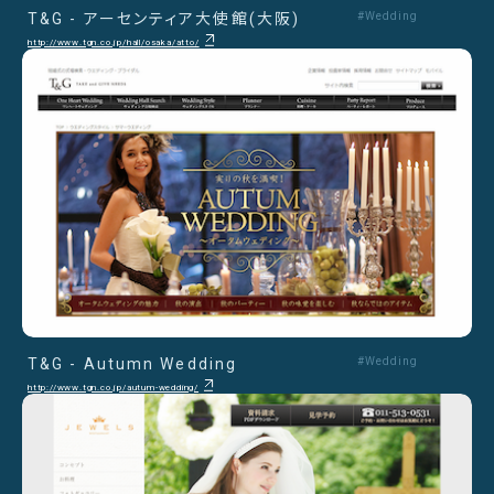
T&G - アーセンティア大使館(大阪)
#Wedding
http://www.tgn.co.jp/hall/osaka/atto/
T&G - Autumn Wedding
#Wedding
http://www.tgn.co.jp/autum-wedding/