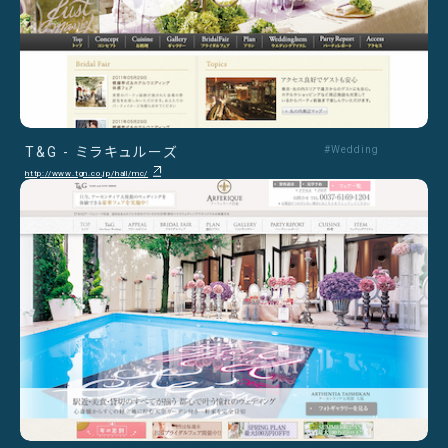
T&G - ミラキュルーズ
#Wedding
http://www.tgn.co.jp/hall/mc/