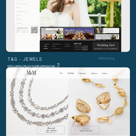
T&G - JEWELS
#Wedding
http://www.tgn.co.jp/hall/sapporo/jwl/