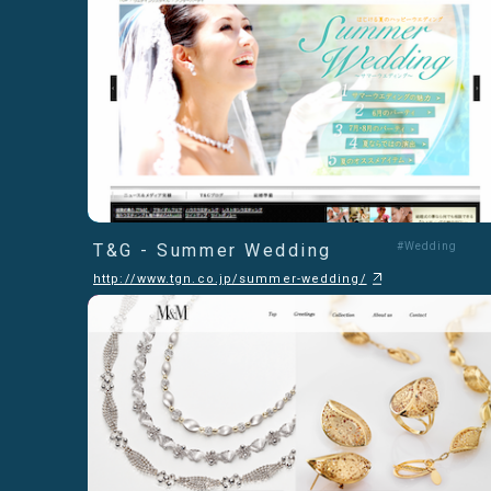
T&G - Summer Wedding
#Wedding
http://www.tgn.co.jp/summer-wedding/