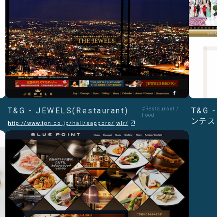
T&G - JEWELS(Restaurant)
#Restaurant /
T&G
Food
ンテス
http://www.tgn.co.jp/hall/sapporo/jwlr/