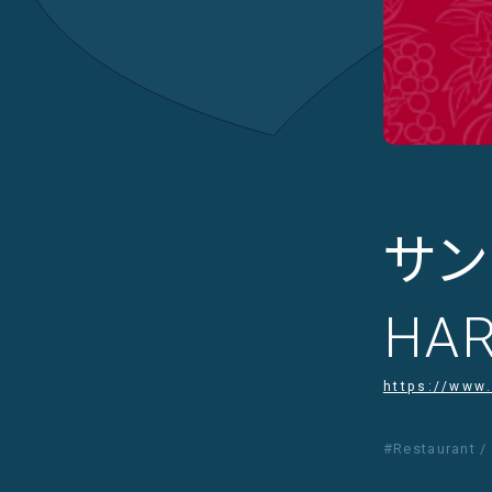
サン
HA
https://www.
#Restaurant /