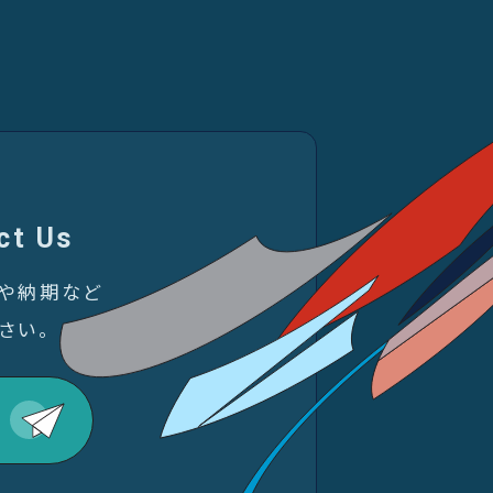
ct Us
金や納期など
さい。