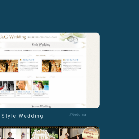
 Style Wedding
#Wedding