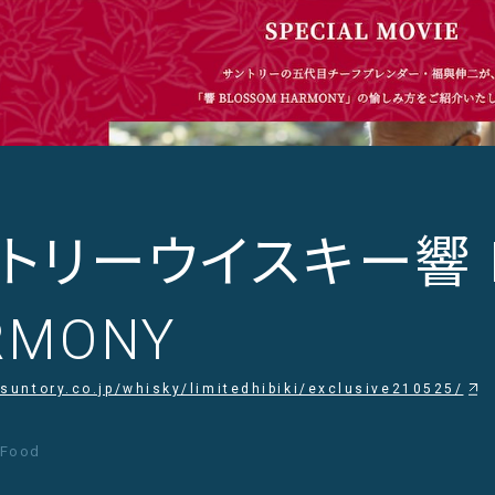
トリーウイスキー響 B
RMONY
suntory.co.jp/whisky/limitedhibiki/exclusive210525/
 Food