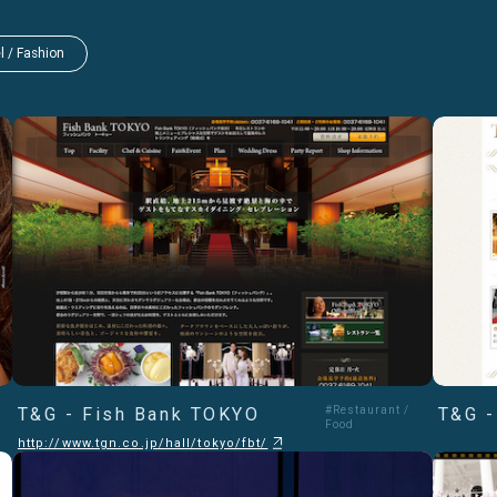
l / Fashion
T&G - Fish Bank TOKYO
#Restaurant /
T&G -
Food
http://www.tgn.co.jp/hall/tokyo/fbt/