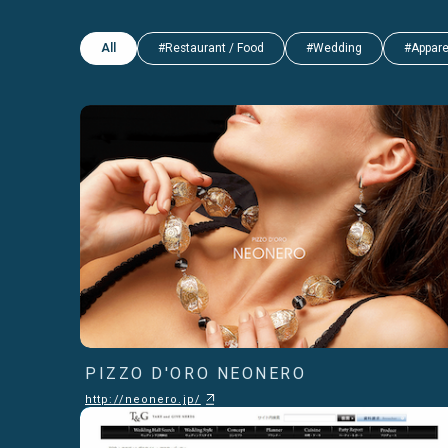
All
#Restaurant / Food
#Wedding
#Appare
PIZZO D'ORO NEONERO
http://neonero.jp/