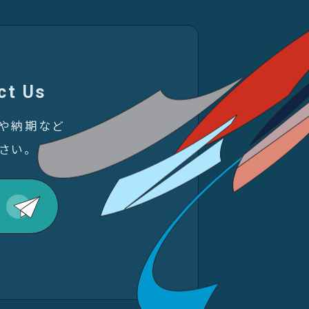
ct Us
金や納期など
さい。