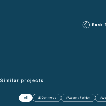
Back 
Similar projects
All
#E-Commerce
#Apparel / Fashion
#We