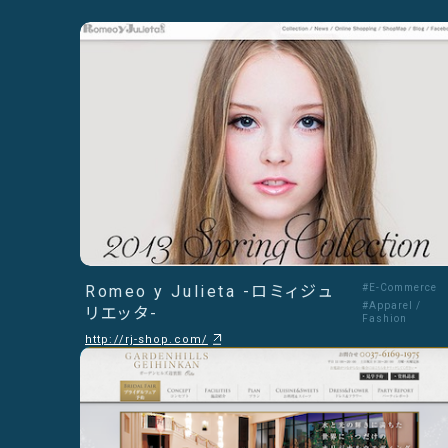
Romeo y Julieta -ロミィジュ
#E-Commerce
#Apparel /
リエッタ-
Fashion
http://rj-shop.com/