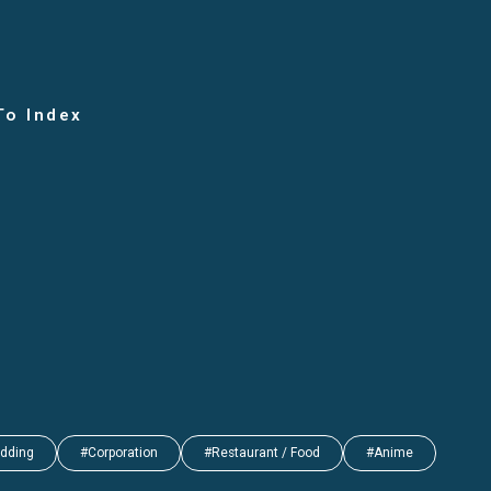
To Index
dding
#Corporation
#Restaurant / Food
#Anime