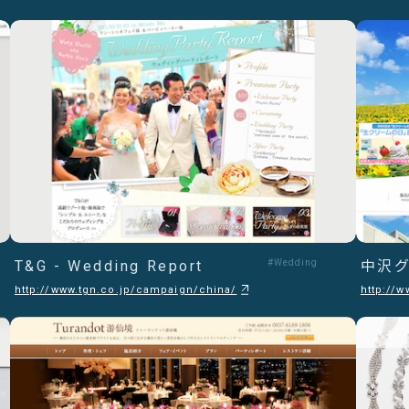
T&G - Wedding Report
#Wedding
中沢グ
http://www.tgn.co.jp/campaign/china/
http://