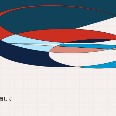
関して
。