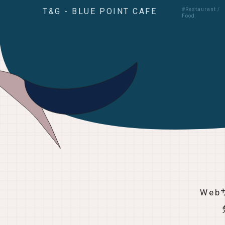
T&G - BLUE POINT CAFE
#Restaurant /
Food
We