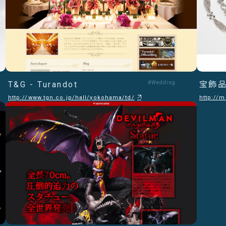
T&G - Turandot
#Wedding
宝飾品
http://www.tgn.co.jp/hall/yokohama/td/
http://m