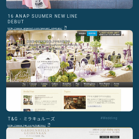
16 ANAP SUUMER NEW LINE
DEBUT
http://www.anapnet.com/apparel_originals/
T&G - ミラキュルーズ
#Wedding
http://www.tgn.co.jp/hall/mc/