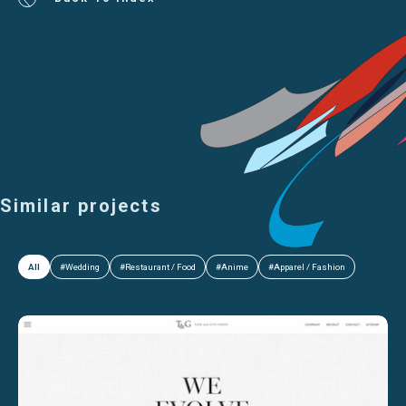
Similar projects
All
#Wedding
#Restaurant / Food
#Anime
#Apparel / Fashion