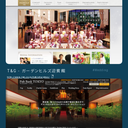
T&G - ガーデンヒルズ迎賓館
#Wedding
http://www.tgn.co.jp/hall/oita/ghoo/