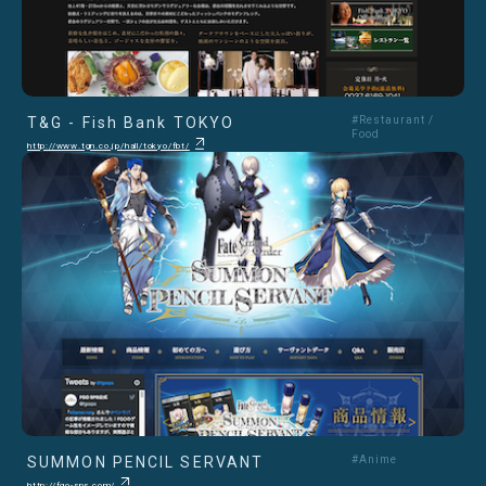
T&G - Fish Bank TOKYO
#Restaurant /
Food
http://www.tgn.co.jp/hall/tokyo/fbt/
SUMMON PENCIL SERVANT
#Anime
http://fgo-sps.com/