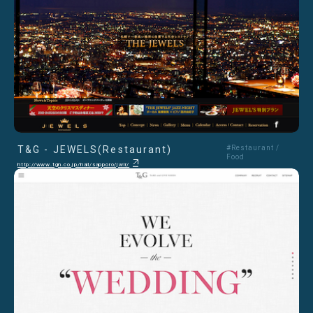
T&G - JEWELS(Restaurant)
#Restaurant /
Food
http://www.tgn.co.jp/hall/sapporo/jwlr/