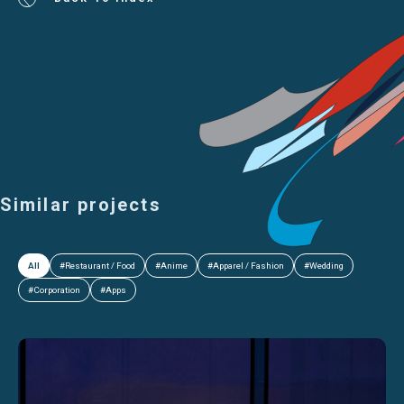
Similar projects
All
#Restaurant / Food
#Anime
#Apparel / Fashion
#Wedding
#Corporation
#Apps