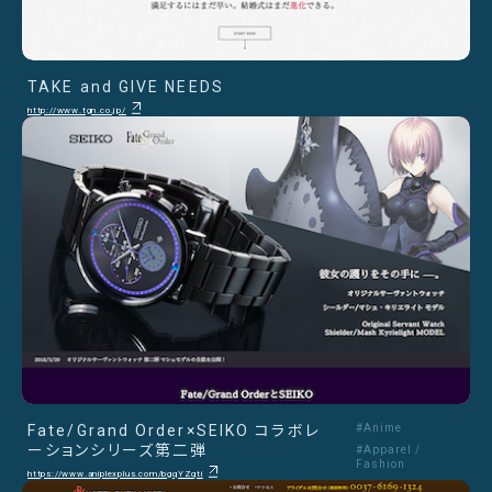
TAKE and GIVE NEEDS
http://www.tgn.co.jp/
Fate/Grand Order×SEIKO コラボレ
#Anime
ーションシリーズ第二弾
#Apparel /
Fashion
https://www.aniplexplus.com/bgqYZqti