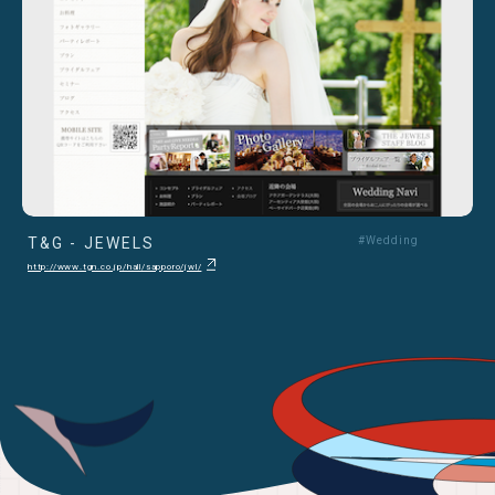
T&G - JEWELS
#Wedding
http://www.tgn.co.jp/hall/sapporo/jwl/