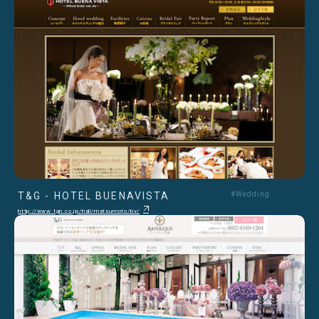
T&G - HOTEL BUENAVISTA
#Wedding
http://www.tgn.co.jp/hall/matsumoto/bv/