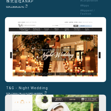
株式会社ANAP
#Corporation
#Apps
http://anap.co.jp/
#Apparel /
Fashion
T&G - Night Wedding
http://www.tgn.co.jp/night-wedding/