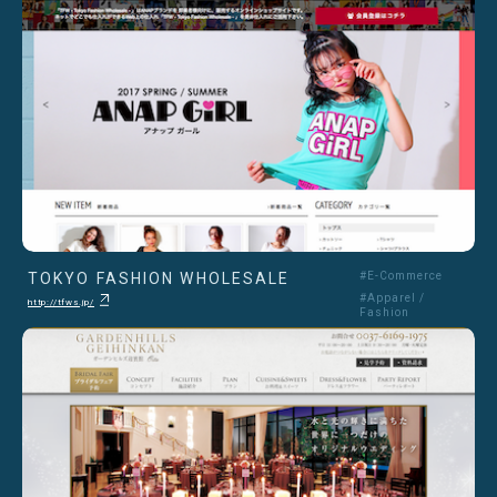
TOKYO FASHION WHOLESALE
#E-Commerce
#Apparel /
http://tfws.jp/
Fashion