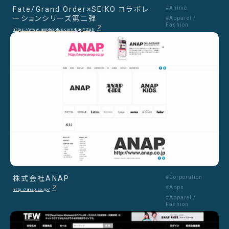
Fate/Grand Order×SEIKO コラボレ
#Anime
ーションシリーズ第二弾
#Apparel /
Fashion
https://www.aniplexplus.com/bgqYZqti
株式会社ANAP
#Corporation
#Apps
http://anap.co.jp/
#Apparel /
Fashion