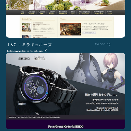
T&G - ミラキュルーズ
#Wedding
http://www.tgn.co.jp/hall/mc/