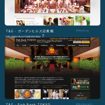
T&G - ガーデンヒルズ迎賓館
#Wedding
http://www.tgn.co.jp/hall/oita/ghoo/
T&G - Fish Bank TOKYO
#Restaurant /