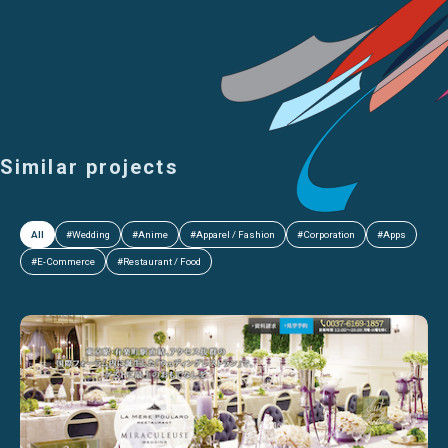
Similar projects
All
#Wedding
#Anime
#Apparel / Fashion
#Corporation
#Apps
#E-Commerce
#Restaurant / Food