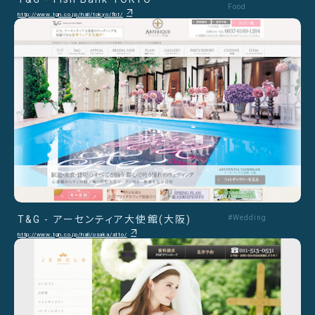
Food
http://www.tgn.co.jp/hall/tokyo/fbt/
T&G - アーセンティア大使館(大阪)
#Wedding
http://www.tgn.co.jp/hall/osaka/atto/