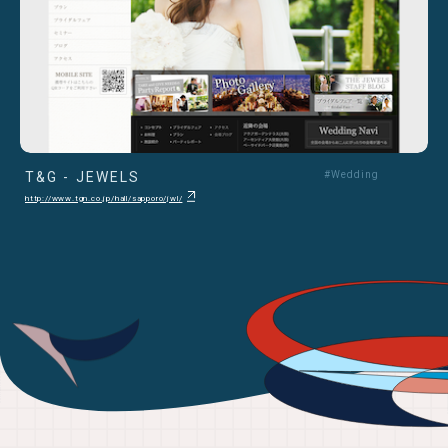
T&G - JEWELS
#Wedding
http://www.tgn.co.jp/hall/sapporo/jwl/