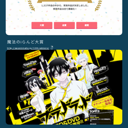
魔法のiらんど大賞
http://award.maho.jp/10th-winners/