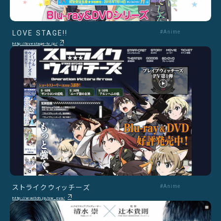
LOVE STAGE!!
#Anime
http://lovestage-tv.jp/
ストライクウィッチーズ
#Anime
http://w-witch.jp/sw_ova/