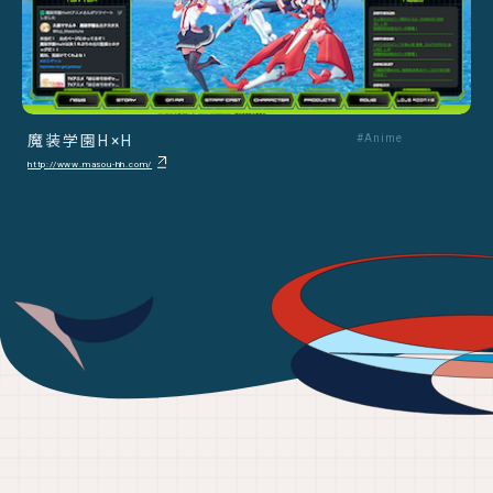
魔装学園H×H
#Anime
http://www.masou-hh.com/