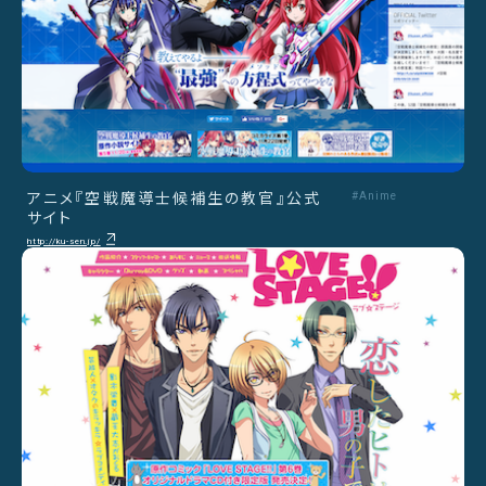
アニメ『空戦魔導士候補生の教官』公式
#Anime
サイト
http://ku-sen.jp/