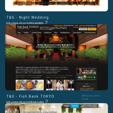
T&G - Night Wedding
http://www.tgn.co.jp/night-wedding/
T&G - Fish Bank TOKYO
#Restaurant /
Food
http://www.tgn.co.jp/hall/tokyo/fbt/