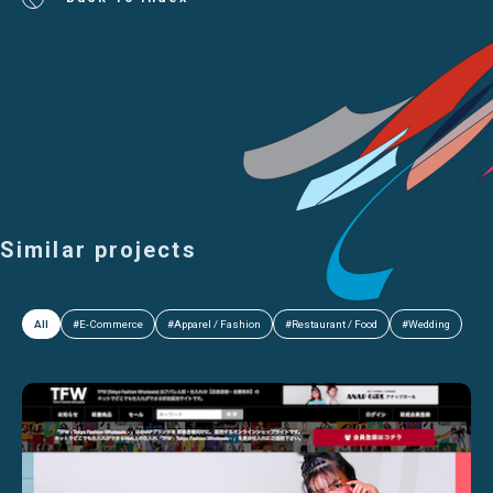
Similar projects
All
#E-Commerce
#Apparel / Fashion
#Restaurant / Food
#Wedding