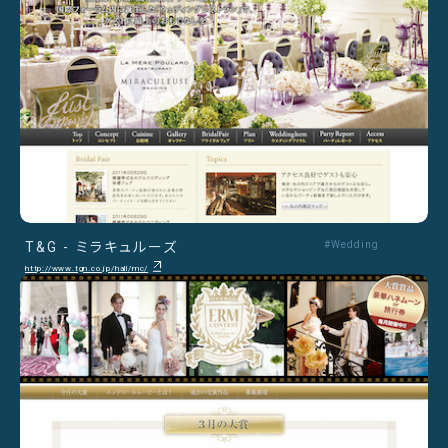
T&G - ミラキュルーズ
#Wedding
http://www.tgn.co.jp/hall/mc/