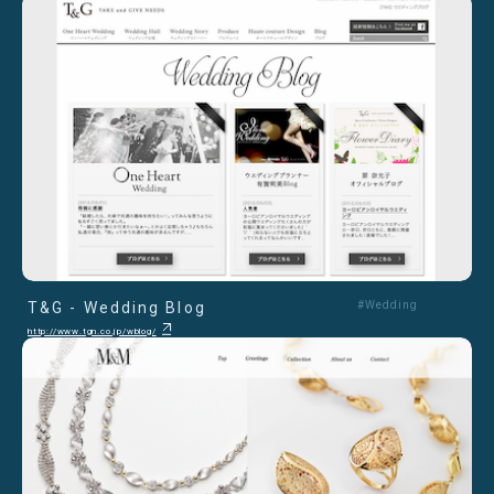
T&G - Wedding Blog
#Wedding
http://www.tgn.co.jp/wblog/