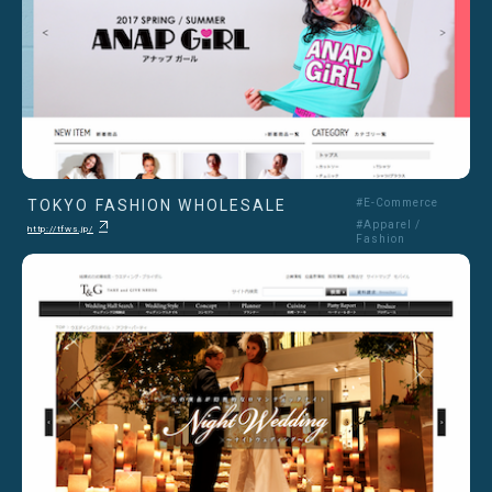
TOKYO FASHION WHOLESALE
#E-Commerce
#Apparel /
http://tfws.jp/
Fashion