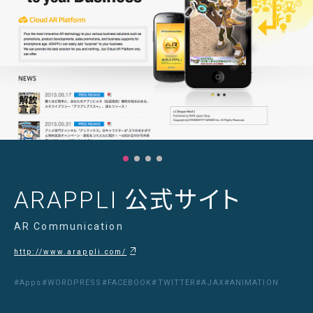
ARAPPLI 公式サイト
AR Communication
http://www.arappli.com/
#Apps
#WORDPRESS
#FACEBOOK
#TWITTER
#AJAX
#ANIMATION