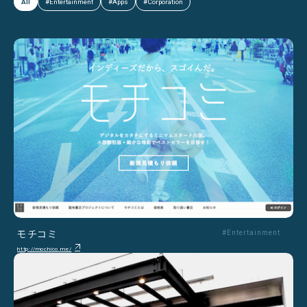
All
#Entertainment
#Apps
#Corporation
モチコミ
#Entertainment
http://mochico.me/