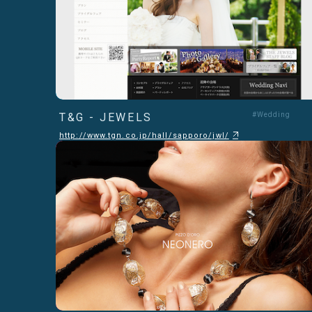
T&G - JEWELS
#Wedding
http://www.tgn.co.jp/hall/sapporo/jwl/