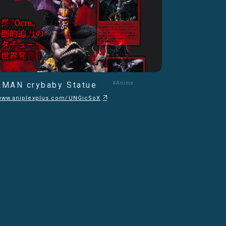
LMAN crybaby Statue
#Anime
/www.aniplexplus.com/UNGicSoX