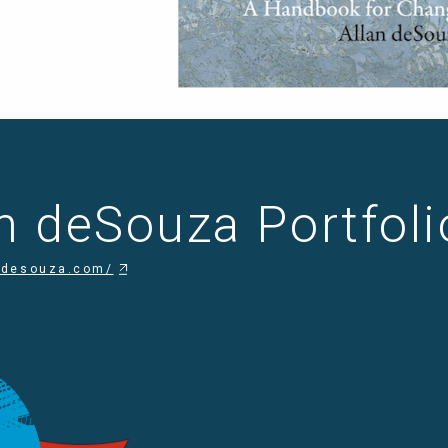
n deSouza Portfoli
andesouza.com/