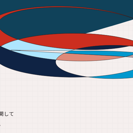
関して
。