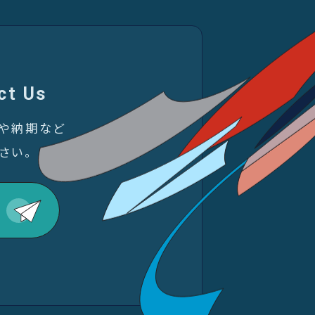
ct Us
金や納期など
さい。