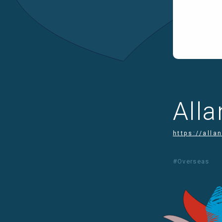
Alla
https://all
#Overseas