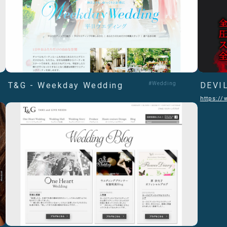
T&G - Weekday Wedding
#Wedding
DEVI
https:/