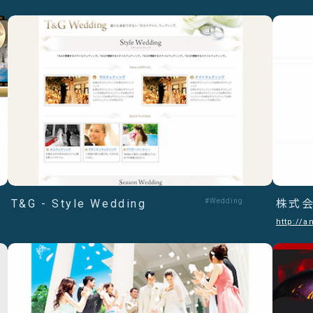
T&G - Style Wedding
#Wedding
株式会
http://a