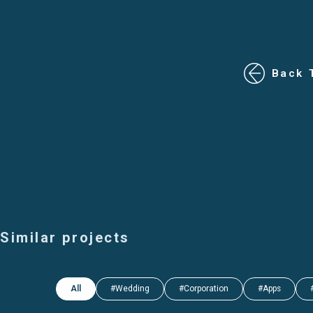
Back 
Similar projects
All
#Wedding
#Corporation
#Apps