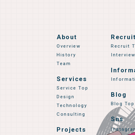
About
Recrui
Overview
Recruit 
History
Intervie
Team
Inform
Services
Informat
Service Top
Blog
Design
Blog Top
Technology
Consulting
Sns
Projects
Instagra