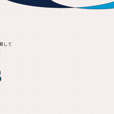
関して
。
s