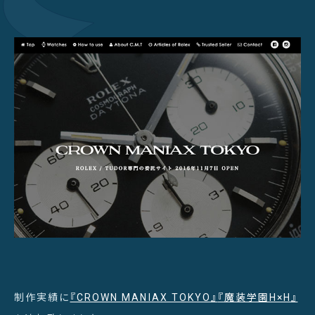
制作実績に
『CROWN MANIAX TOKYO』
『魔装学園H×H』