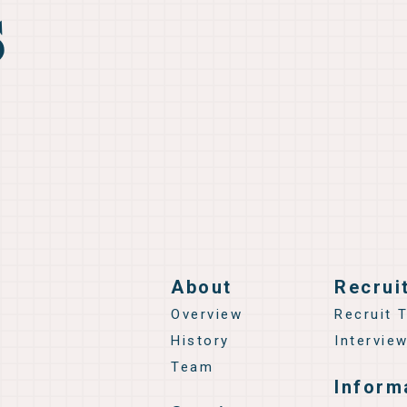
s
About
Recrui
Overview
Recruit 
History
Intervie
Team
Inform