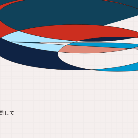
関して
。