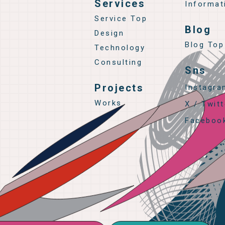
Services
Informat
Service Top
Blog
Design
Blog Top
Technology
Consulting
Sns
Projects
Instagra
Works
X / Twitt
Faceboo