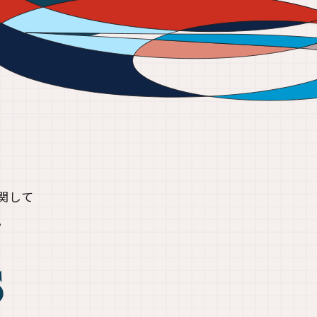
関して
。
s