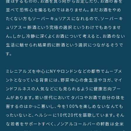
援はするものの、お酒を真っ向から否定したり、お酒の害を
並べて恐怖心を煽るものではありません。まだお酒をやめ
たくない方もソーバーキュリアスになれるので、ソーバーキ
ュリアス＝断酒という究極の選択というわけでもありませ
ん。しかし冷静に深くよくお酒について考えると、お酒のない
生活に魅せられ結果的に断酒という選択につながるそうで
す。
ミレニアルズを中心にNYやロンドンなどの都市でムーブメ
ントとなっている背景には、野菜中心の食生活やヨガ、マイ
ンドフルネスの人気などにも見られるように健康志向ブー
ムがあります。若い世代においてタバコやお酒で自分の体を
害するのはかっこ悪いし、今を100%を楽しめないなんても
ったいないと、ヘルシーに10代20代を謳歌しています。そん
な若者をサポートすべく、ノンアルコールバーの軒数は全米