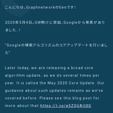
こんにちは、GraphnetworkのGenです！
2020年5月4日。GW明けに突如、Googleから発表があり
ました…！
“Googleの検索アルゴリズムのコアアップデートを行いまし
た”
Later today, we are releasing a broad core
algorithm update, as we do several times per
year. It is called the May 2020 Core Update. Our
guidance about such updates remains as we’ve
covered before. Please see this blog post for
more about that:
https://t.co/e5ZQUAlt0G