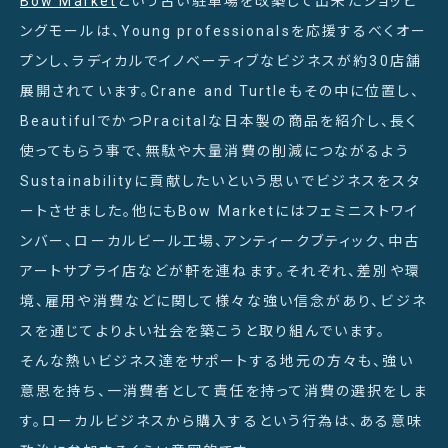
Bow Market
という古い駐車場を改築して出来たショッピ
ングモールは、Young professionalsを応援するべくオー
プンし、ラディカルでイノベーティブなビジネスが約30店舗
展開されています。Crane and Turtleもその中に位置し、
BeautifulでかつPracitalな日本製の商品を紹介し、長く
使ってもらう事で、無駄や大量消費の削減につながるよう
Sustainabilityに貢献したいという思いでビジネスをスタ
ートさせました。他にもBow Marketにはフェミニストワイ
ンバー、ローカルビール工場、アンティークブティック、中古
アートサプライ店などが軒を連ねます。それぞれ、差別や環
境、雇用や消費などに関して様々な強い信念があり、ビジネ
スを通じてよりよい社会を築こうと取り組んでいます。
そんな熱いビジネス達をサポートする地元の方々も、強い
意思を持ち、一消費者として責任を持って消費の選択をしま
す。ローカルビジネスから購入するという行為は、ある意味