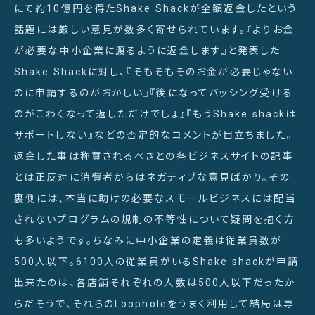
にて約10億円を得たShake Shackが全額返金したという
話題には厳しい意見が数多く寄せられています。『よりお金
が必要な中小企業に渡るように返金します』と発表した
Shake Shackに対し、『そもそもそのお金が必要じゃない
のに申請するのがおかしい』『後になってバッシング受ける
のがこわくなって返しただけでしょ』『もうShake shackは
サポートしない』などの否定的なコメントが目立ちました。
返金した事は称賛されるべきとの各ビジネスサイトの記事
とは正反対に消費者からはネガティブな意見ばかり。その
裏側には、本当に助けの必要なスモールビジネスには配当
されないプログラムの規制の不等性について疑問を抱く方
も多いようです。ちなみに中小企業の定義は従業員数が
500人以下。6100人の従業員がいるShake shackが申請
出来たのは、各店舗それぞれの人数は500人以下だったか
らだそうで、それらのLoopholeをうまく利用して結局は専