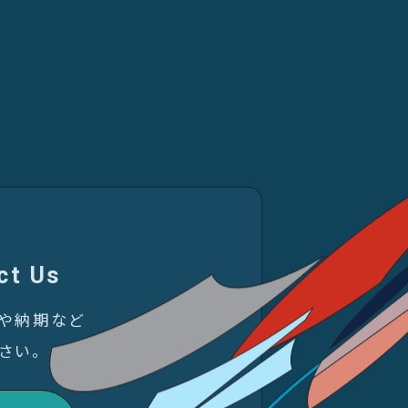
ct Us
金や納期など
さい。