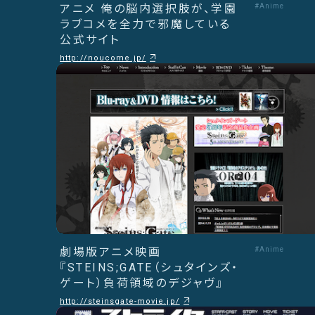
アニメ 俺の脳内選択肢が、学園
#Anime
ラブコメを全力で邪魔している
公式サイト
http://noucome.jp/
劇場版アニメ映画
#Anime
『STEINS;GATE（シュタインズ・
ゲート）負荷領域のデジャヴ』
http://steinsgate-movie.jp/