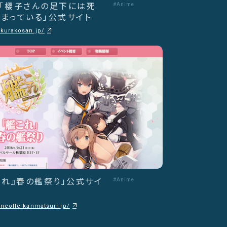
「櫻子さんの足下には死
#Anime
まっている」公式サイト
akurakosan.jp/
これ』春の艦祭り」公式サイ
#Anime
ancolle-kanmatsuri.jp/