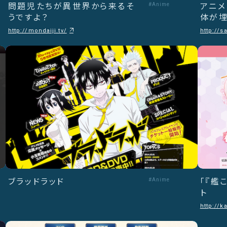
問題児たちが異世界から来るそ
#Anime
アニメ
うですよ？
体が埋
http://mondaiji.tv/
http://s
ブラッドラッド
#Anime
「『艦
ト
http://k