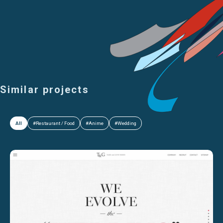
Similar projects
All
#Restaurant / Food
#Anime
#Wedding