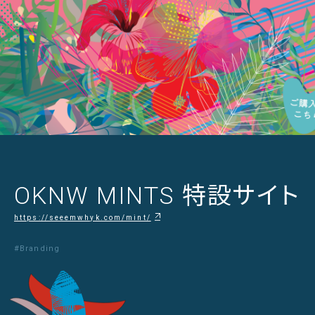
OKNW MINTS 特設サイト
https://seeemwhyk.com/mint/
#Branding