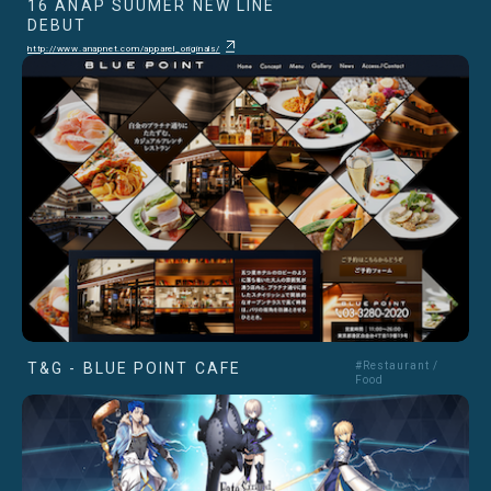
16 ANAP SUUMER NEW LINE
DEBUT
http://www.anapnet.com/apparel_originals/
T&G - BLUE POINT CAFE
#Restaurant /
Food