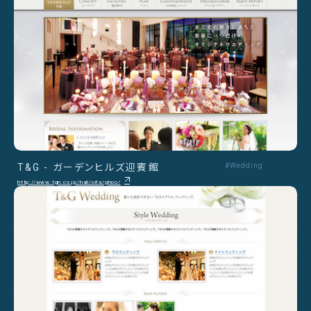
T&G - ガーデンヒルズ迎賓館
#Wedding
http://www.tgn.co.jp/hall/oita/ghoo/