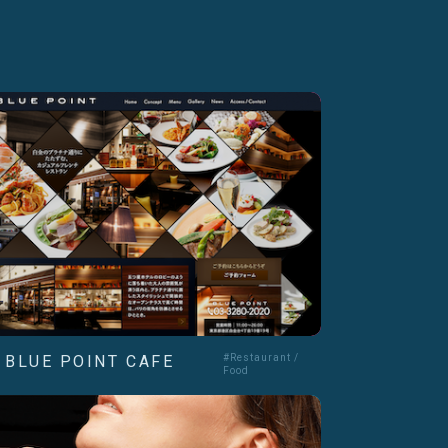
- BLUE POINT CAFE
#Restaurant /
Food