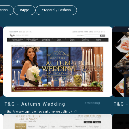
ation
#Apps
#Apparel / Fashion
T&G - Autumn Wedding
#Wedding
T&G 
http://www.tgn.co.jp/autum-wedding/