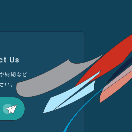
ct Us
金や納期など
さい。