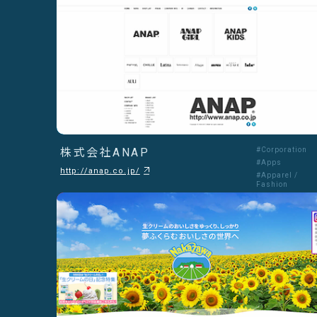
株式会社ANAP
#Corporation
#Apps
http://anap.co.jp/
#Apparel /
Fashion