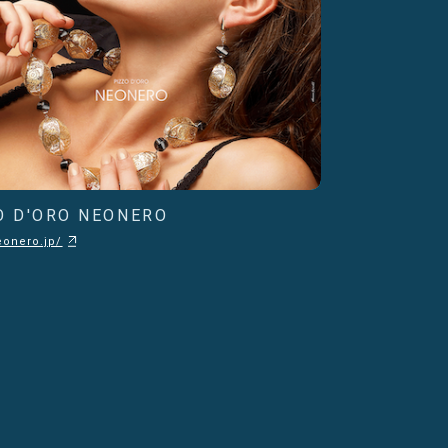
O D'ORO NEONERO
eonero.jp/