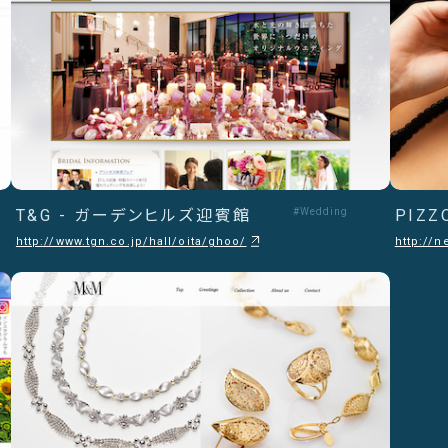
T&G - ガーデンヒルズ迎賓館
#Wedding
PIZZ
http://www.tgn.co.jp/hall/oita/ghoo/
http://n