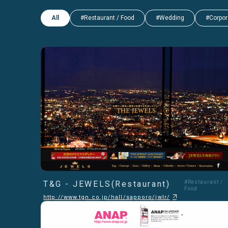
All
#Restaurant / Food
#Wedding
#Corpor
T&G - JEWELS(Restaurant)
#Restaurant /
Food
http://www.tgn.co.jp/hall/sapporo/jwlr/