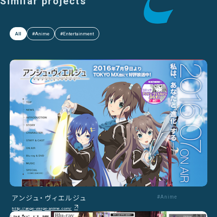
Similar projects
All
#Anime
#Entertainment
アンジュ・ヴィエルジュ
#Anime
http://ange-vierge-anime.com/