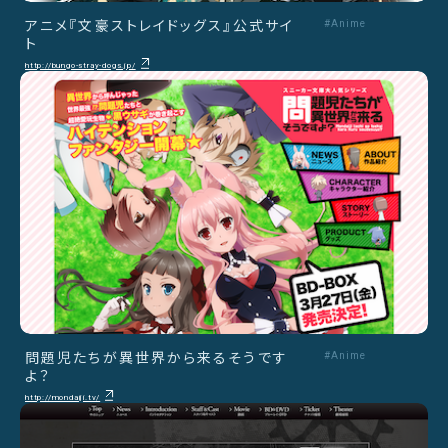
アニメ『文豪ストレイドッグス』公式サイ
#Anime
ト
http://bungo-stray-dogs.jp/
問題児たちが異世界から来るそうです
#Anime
よ？
http://mondaiji.tv/